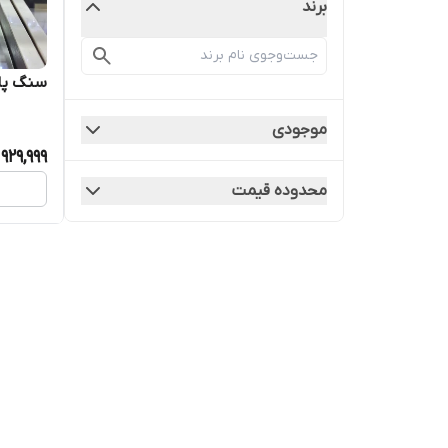
برند
سنگ پا ک
موجودی
929,999
محدوده قیمت