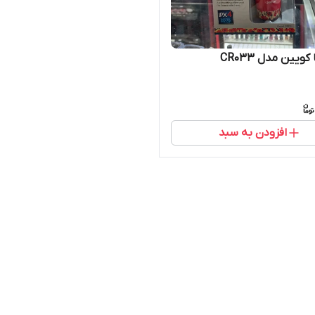
ویین مدل CR033
افزودن به سبد