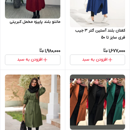
مانتو بلند پاییزه مخمل کبریتی
کفتان بلند آستین گتر ۳ جیب
فری سایز تا ۵۰
1,980,000
1,677,000
افزودن به سبد
افزودن به سبد