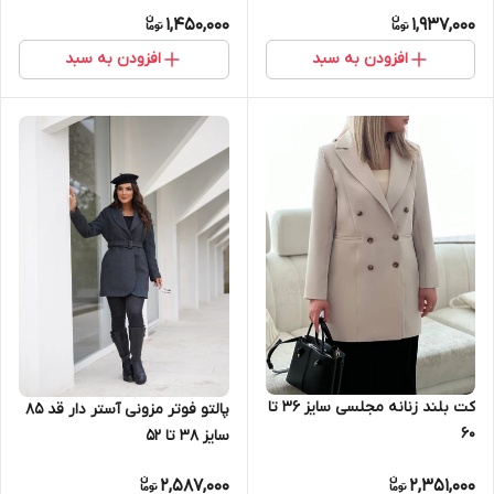
1,450,000
1,937,000
افزودن به سبد
افزودن به سبد
کت بلند زنانه مجلسی سایز ۳۶ تا
پالتو فوتر مزونی آستر دار قد ۸۵
۶۰
سایز ۳۸ تا ۵۲
2,587,000
2,351,000