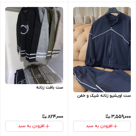
ست بافت زنانه
ست اویشیو زنانه شیک و خفن
824,000
3,559,000
افزودن به سبد
افزودن به سبد