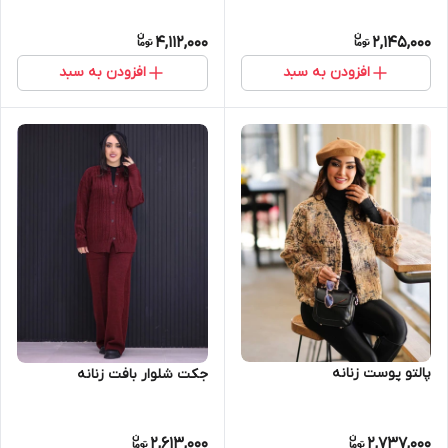
4,112,000
2,145,000
افزودن به سبد
افزودن به سبد
پالتو پوست زنانه
جکت شلوار بافت زنانه
2,613,000
2,737,000