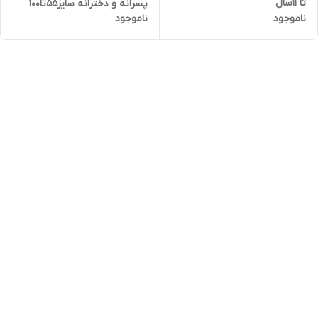
تا 11سال
پسرانه و دخترانه سایز55تا100
ناموجود
ناموجود