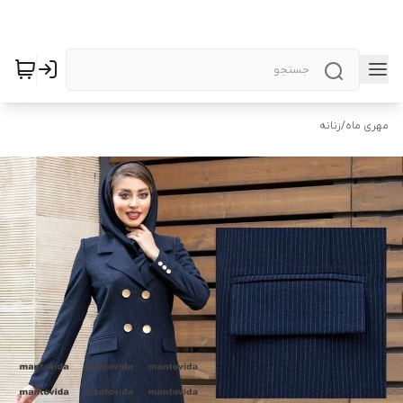
مهری ماه
/
زنانه