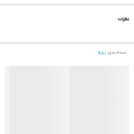
❇️اندازه سایز ۳: دور سینه مانتو ۱۱۱ اندازه ها کاملا حدودی ❌جیب نما
❌پشت کمر کش دارد جلو زیپ و دکمه ❌لایی حریر یا آستر ندارد کیفیت
نظرات
تو مانتو و شلوار اداری درجه یک 🌷
دسته‌بندی
:
زنانه