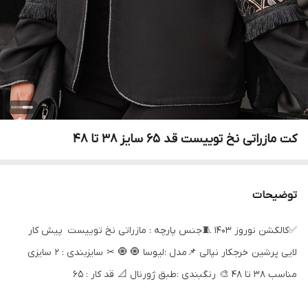
کت مازراتی نخ توییست قد 65 سایز 38 تا 48
توضیحات
✅کالکشن نوروز ۱۴۰۳ 🧵جنس پارچه : مازراتی نخ توییست پیش کار
لایی پرشین خرجکار نپالی 📌مدل :لیوسا 🧿 🧿 ✂ سایزبندی : ۲ سایزی
مناسب ٣٨ تا ۴۸ 🎨 رنگبندی :طبق ژورنال 📐 قد کار : 65