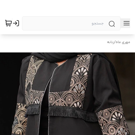
مهری ماه
/
زنانه