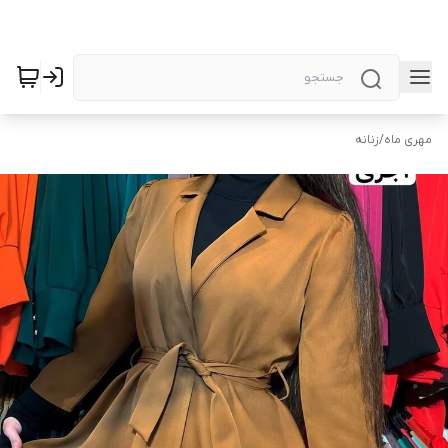
مهری ماه
/
زنانه