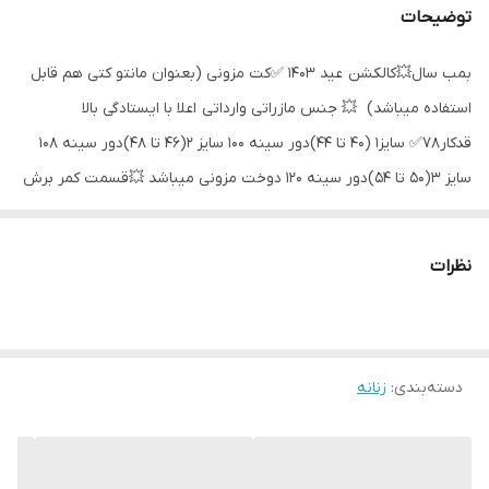
توضیحات
بمب سال💥کالکشن عید 1403 ✅کت مزونی (بعنوان مانتو کتی هم قابل
استفاده میباشد) 💥 جنس مازراتی وارداتی اعلا با ایستادگی بالا
قدکار78✅ سایز1 (40 تا 44)دور سینه 100 سایز 2(46 تا 48)دور سینه 108
سایز 3(50 تا 54)دور سینه 120 دوخت مزونی میباشد 💥قسمت کمر برش
خورده ودامنه کار کلوش گرفته شده زیباتر از ژورنال💥 کل کار لایی
پرشین خورده ایستایی عالی
نظرات
دسته‌بندی
:
زنانه