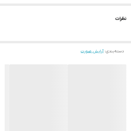
Matt Foundation) بافتی مات و سبک دارد و برای انواع پوست مناسب
است. این کرم پودر در فرمولاسیون خود از مواد طبیعی و گیاهی مانند
نظرات
روغن جوانه گندم بهره می‌برد و به همین دلیل باعث شادابی و جوانی
پوست می‌شود. هم‌چنین این کرم پودر دارای SPF 15 است.
دسته‌بندی
:
آرایش صورت