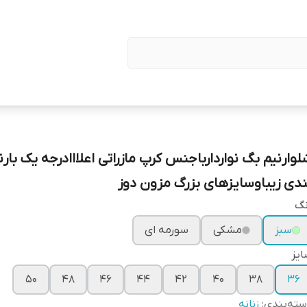
لوارنیم بگ نواردارباجنس کرپ مازراتی اعلااادرجه یک بار
ندی زیباوسایزهای بزرگ مزون دوز
نگ
سبز
مشکی
سورمه ای
یز
۵۰
۴۸
۴۶
۴۴
۴۲
۴۰
۳۸
۳۶
ته‌بندی
:
زنانه