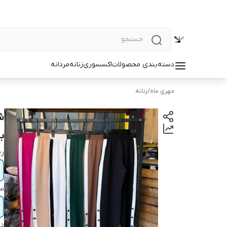
دسته‌بندی محصولات
اکسسوری
زنانه
مردانه
مهری ماه
/
زنانه
ش
ب
ر
سا
دس