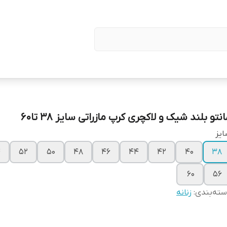
نتو بلند شیک و لاکچری کرپ مازراتی سایز 38 تا۶0
یز
۴
۵۲
۵۰
۴۸
۴۶
۴۴
۴۲
۴۰
۳۸
۶۰
۵۶
ته‌بندی
:
زنانه