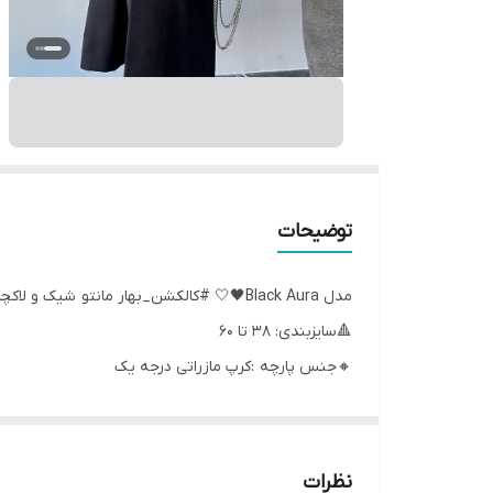
توضیحات
مدل Black Aura🖤🤍 #کالکشن_بهار مانتو شیک و لاکچری
🔺سایزبندی: 38 تا 60
🔸جنس پارچه :کرپ مازراتی درجه یک
🔶همراه کمربند 📌
قد حدود 120
🔶تنخور عالی تضمین کیفیت
نظرات