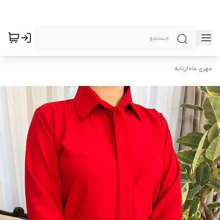
مهری ماه
/
زنانه