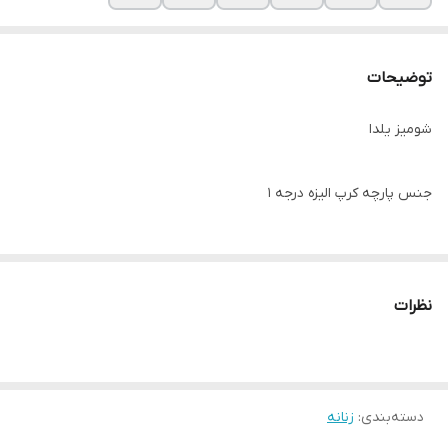
توضیحات
شومیز یلدا
جنس پارچه کرپ الیزه درجه ۱
🔺قد شومیز📏حدودا ۷۰
نظرات
دسته‌بندی
:
زنانه