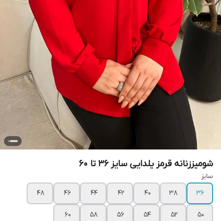
شومیززنانه قرمز یلدایی سایز ۳۶ تا ۶۰
سایز
۴۸
۴۶
۴۴
۴۲
۴۰
۳۸
۳۶
۶۰
۵۸
۵۶
۵۴
۵۲
۵۰