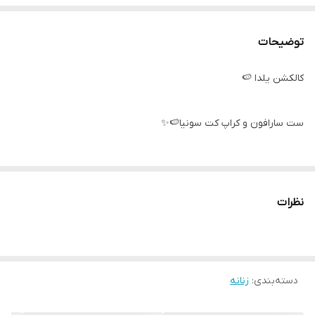
توضیحات
کالکشن یلدا 🍉
ست سارافون و کراپ کت سونیا🍉✨
✅جنس کار: مخمل کبریتی ریز
درجه یک
نظرات
بدون چروکی
ضخامت و ایستایی عالی
قد کت ۴۵
قد آستین ۵۸
دسته‌بندی
:
زنانه