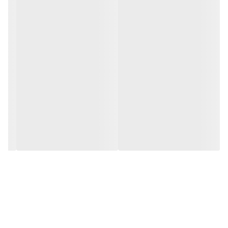
قد سارافون ۱۲۰
پشت گردن سارافون دگمه دارد
کاملا خوش ایست و عالی
رنگبندی:تک رنگ ژورنال
ارسال یک هفته تا ۱۵ روز کاری