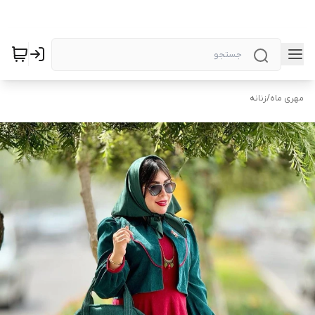
مهری ماه
/
زنانه