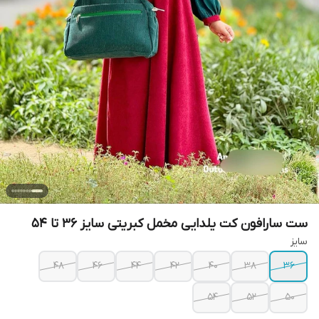
ست سارافون کت یلدایی مخمل کبریتی سایز ۳۶ تا ۵۴
سایز
۴۸
۴۶
۴۴
۴۲
۴۰
۳۸
۳۶
۵۴
۵۲
۵۰