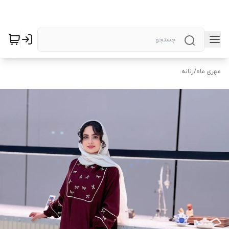
مهری ماه
/
زنانه