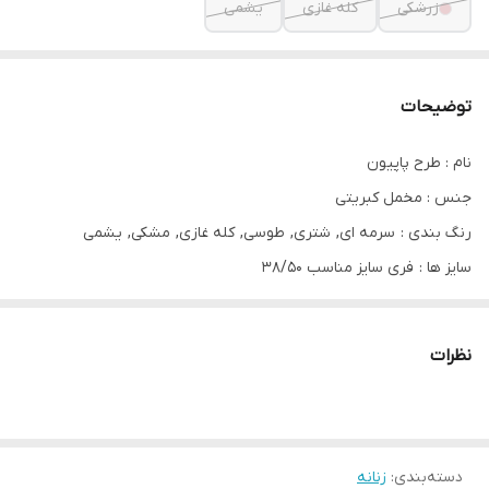
زرشکی
کله غازی
یشمی
توضیحات
نام : طرح پاپیون
جنس : مخمل کبریتی
رنگ بندی : سرمه ای, شتری, طوسی, کله غازی, مشکی, یشمی
سایز ها : فری سایز مناسب ۳۸/۵۰
قدکار ۱۴۰ cm قد استین ۶۰cm عرض سینه 116 cm جنس مخمل کبریتی
ریز گلدوزی های کار ابریشم مغزی کار کتان جلوی لباس زیپ مخفی دارد
نظرات
و از داخل بند تنظیم☺️👌
دسته‌بندی
:
زنانه