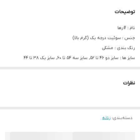
توضیحات
نام : #رها
جنس : سوئیت درجه یک (گرم بالا)
رنگ بندی : مشکی
سایز ها : سایز دو 46 تا 52, سایز سه 54 تا 60, سایز یک 38 تا 44
حدود قد : 85 الی 87
نظرات
خرجکار : پولک حرارتی
زمان ارسال 23 آذرماه
دسته‌بندی
:
زنانه