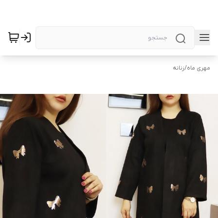
مهری ماه
/
زنانه