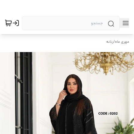
مهری ماه
/
زنانه