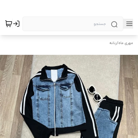
مهری ماه
/
زنانه