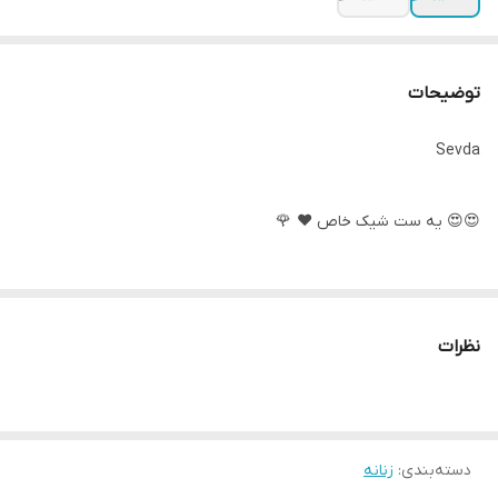
توضیحات
Sevda
😍😍 یه ست شیک خاص ❤️ 🌹
😍😍 کالکشن عید 1404🌹
نظرات
😍😍 ست سویشرت و شلوار
جنس عالی و مرغوب طبق ژورنال
دسته‌بندی
:
زنانه