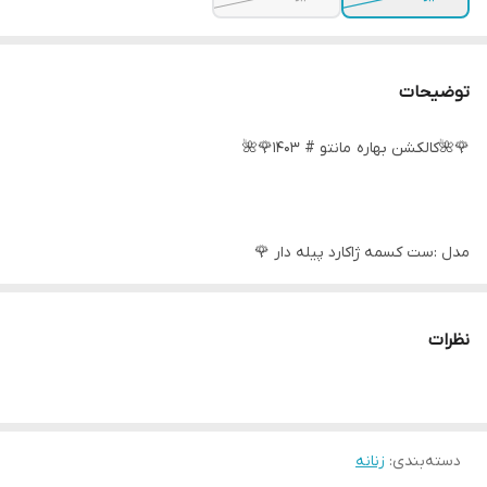
توضیحات
🌹🌺کالکشن بهاره مانتو # 1403🌹🌺
مدل :ست کسمه ژاکارد پیله دار 🌹
سایزبندی:دوسایز (مناسب۳۸تا ۴۸)🌹
نظرات
پارچه :کسمه طرح دار+شانتون ژاکارد 🌹
دسته‌بندی
:
زنانه
توضیحات ؛پیش کار کت لایی کاری شده و با بالاترین متریال و دوخت