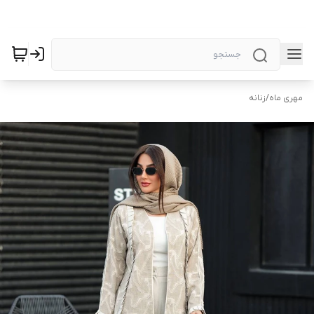
مهری ماه
/
زنانه