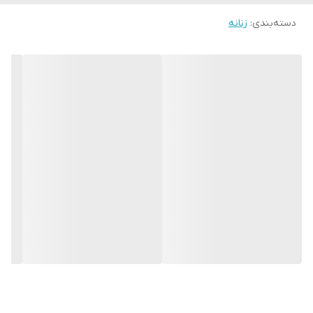
📍2 سایز قابل استفاده برای 36 تا 48
دسته‌بندی
:
زنانه
🌈رنگبندی 5 رنگ مطابق ژورنال
✍توضیحات اندازه‌ های کار
📌قد 114
📌قد آستین از سرشونه 58
📌دور سینه سایز یک 100سایز دو 110
🧬جنس پارچه مازراتی و آیوا درجه یک ' مناسب تمام فصل ها * کیفیت
پارچه ،دوخت و تنخور عالی
سفارشی دوز