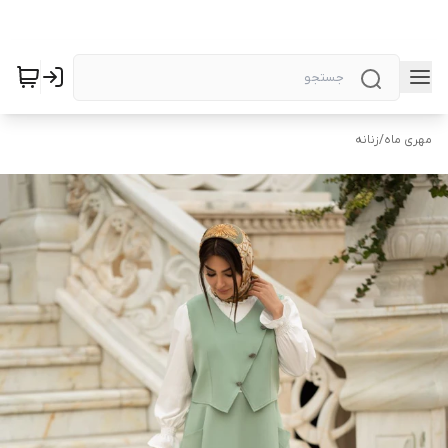
مهری ماه
/
زنانه