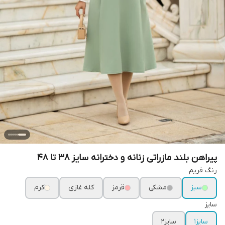
پیراهن بلند مازراتی زنانه و دخترانه سایز ۳۸ تا ۴۸
رنگ فریم
سبز
مشکی
قرمز
کله غازی
کرم
سایز
سایز۱
سایز۲