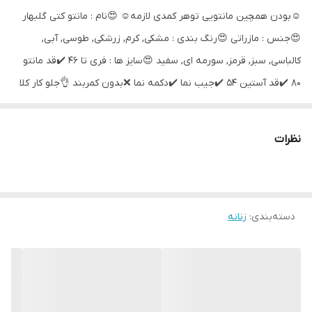
☺️بودن همچین مانتویی توهر کمدی لازمه☺️ 😍نام : مانتو کتی گلبهار
😍جنس : مازراتی 😍رنگ بندی : مشکی, کرم, زرشکی, طوسی, آبی,
کالباسی, سبز, قرمز, سورمه ای, سفید 😍سایز ها : فری تا 46 ✔️قد مانتو
80 ✔️قد آستین 54 ✔️جیب نما ✔️دکمه نما ❌بدون کمربند 👌جلو کار کلا
لایه کوبی شده که ایستادگی خوبی به مانتو داده
نظرات
دسته‌بندی
:
زنانه