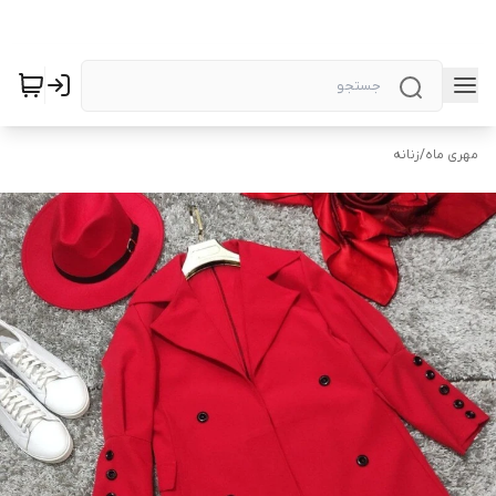
مهری ماه
/
زنانه