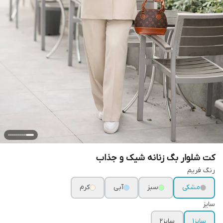
کت شلوار بگ زنانه شیک و جذاب
رنگ فریم
مشکی
سبز
آبی
کرم
سایز
سایز۱
سایز۲