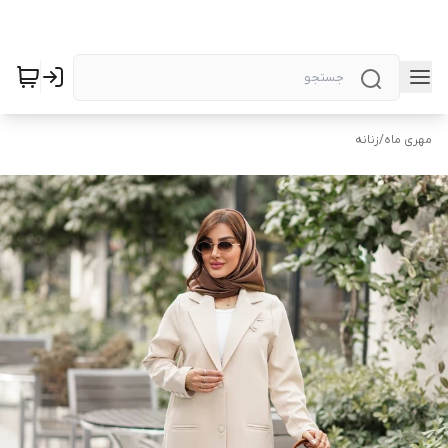
مهری ماه
/
زنانه