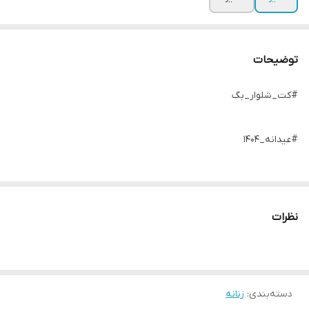
توضیحات
#کت_شلوار_بگ
#عیدانه_۱۴۰۴
کت شلوار بگ و جذاب🥰✌️
نظرات
استایل شیک و عالی و در عین حال کاربردی😎😎
دسته‌بندی
:
زنانه
جنس : مازاراتی با کیفیت 👘