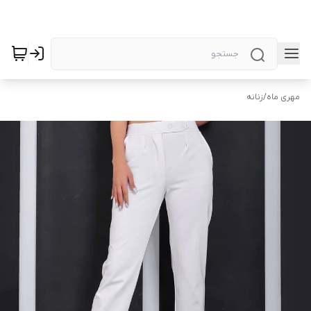
مهری ماه
/
زنانه