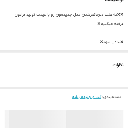
توضیحات
❌❌به علت دیرحاضرشدن مدل جدیدمون رو با قیمت تولید براتون
عرضه میکنیم❌
❌بدون سود❌
🌾🌱
مدل فردا
نظرات
🌾🌱
جنس شانتون اندونزی
مزونی
🌱🌾مشکی مشکی اصلا بور نیست
🌾🌱
دسته‌بندی
:
یقه مغزی دوزی ترو تمیز
کت و جلیقه زنانه
سه سایزه
۳۸الی۵۴