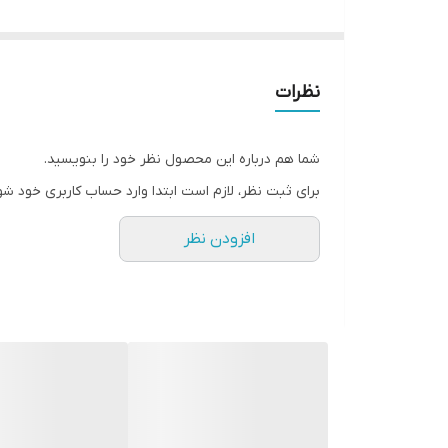
🌿دوخت فوق‌العاده عالی 👌🥰
🌿جنس:پرشین دیپلمات 👌
🌿رنگبندی:مشکی،نوکمدادی،سورمه ایی،طوسی
نظرات
🌿سایزبندی:
1=36_40
شما هم درباره این محصول نظر خود را بنویسید.
2=42_44
برای ثبت نظر، لازم است ابتدا وارد حساب کاربری خود شو
3=46_48
افزودن نظر
4=50_54
🌿قد مانتو حدودا 100
🌿قد شلوار 100
🌿پشت کمر مانتو بند بخوره
🌿کمرشلوار از پشت کش و جلو زیپ و دکمه دارد
🌿لبه های مانتو مغزی دوزی شده👌
🌿آستین سه دکمه نمادارد