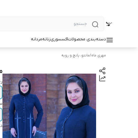
دسته‌بندی محصولات
اکسسوری
زنانه
مردانه
مهری ماه
/
مانتو، پانچ و رویه
ما
ر
سا
دس