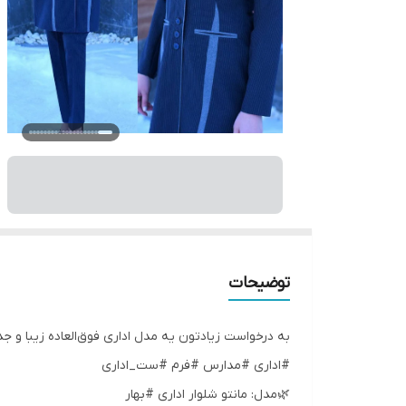
توضیحات
به درخواست زیادتون یه مدل اداری فوق‌العاده زیبا و ج
#اداری #مدارس #فرم #ست_اداری
🌿مدل: مانتو شلوار اداری #بهار