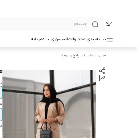
دسته‌بندی محصولات
اکسسوری
زنانه
مردانه
مهری ماه
/
مانتو، پانچ و رویه
م
ر
سا
دس