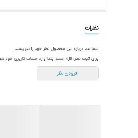
👗مانتو
یقه دال
👗
🔢 کد 21236
🧿 جنس :
صوفیا ژاکارد
نظرات
شما هم درباره این محصول نظر خود را بنویسید.
🔰سایزبندی : دو سایز مناسب36 تا 48
برای ثبت نظر، لازم است ابتدا وارد حساب کاربری خود شو
سایز یک مناسب 36تا 42(دورسینه 106)
افزودن نظر
سایز دو مناسب 44تا48 (دورسینه 112)
⬆️ قدکار 74