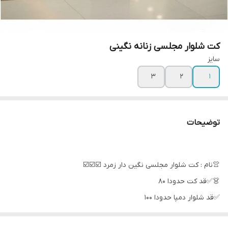
کت شلوار مجلسی زنانه نگینی
سایز
۳
۲
۱
توضیحات
👚نام : کت شلوار مجلسی نگین دار زمرد ☑️☑️☑️
👗✅قد کت حدودا ۸۰
✅قد شلوار دمپا حدودا ۱۰۰
جلوی شلوار زیپ و دکمه میخوره