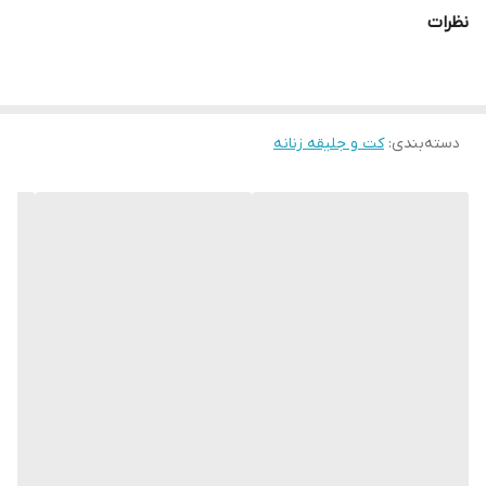
پشت شلوار کش
نظرات
✅سایزیک مناسب ۴۰ تا ۴۴
✅سایزدو مناسب ۴۶ تا ۴۸
دسته‌بندی
:
سایز سه مناسب ۵۰ تا ۵۲
کت و جلیقه زنانه
✅جلوی کت لایه پرشین کاور شده جهت ایستایی بهتر کار
✅قد آستین حدودا ۵۸
✅غزن خورده در دوحالت بسته و جلو باز استفاده میشود
🧵جنس : مازراتی گِرم بالا👌👌
🖌 رنگ بندی : مشکی -
⚜️ سایز ها : 1 - 2 - 3 -