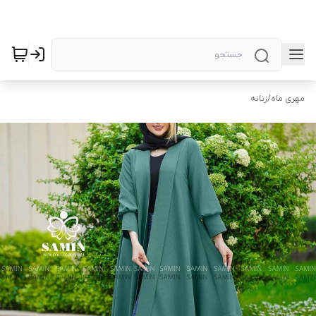
مهری ماه
/
زنانه