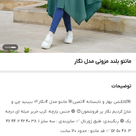
مانتو بلند مزونی مدل نگار
توضیحات
🌺کالکشن بهار و تابستانه #ثمین🌺 مانتو مدل #نگار🌱 ببینید چی و
شارژ کردیم نگار پر فروشمون😍 🟢 جنس پارچه: کرپ حریر میله ای درجه
یک 🔵 رنگبندی: طبق ژورنال ✅ سایزبندی : سه سایز 1: 38 40 42 2: 44 46
3: 48 50 52 ✅ قد مانتو : حدود 120 سانت