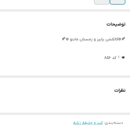
توضیحات
🍂❄️کالکشن پاییز و زمستان مانتو ❄️🍂
🍁🪡 کد 856
✂️ مدل کت فوتر ۴دگمه کمربندی
نظرات
🔢 سایزبندی دو سایزی ۱ و ۲
۳۶ تا ۴۴ میخوره
🔸 سایز ۱ : ۳۶ تا ۴۰ میخوره
دسته‌بندی
:
کت و جلیقه زنانه