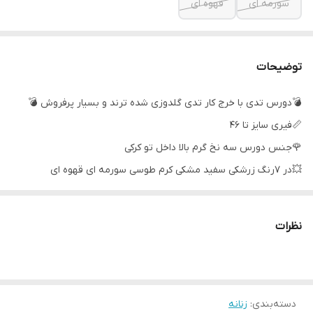
سورمه ای
قهوه ای
توضیحات
💣دورس تدی با خرج کار تدی گلدوزی شده ترند و بسیار پرفروش 💣
📏فیری سایز تا ۴۶
🌹جنس دورس سه نخ گرم بالا داخل تو کرکی
💥در ۷رنگ زرشکی سفید مشکی کرم طوسی سورمه ای قهوه ای
📏قد کار حدود ۶۵
نظرات
دسته‌بندی
:
زنانه