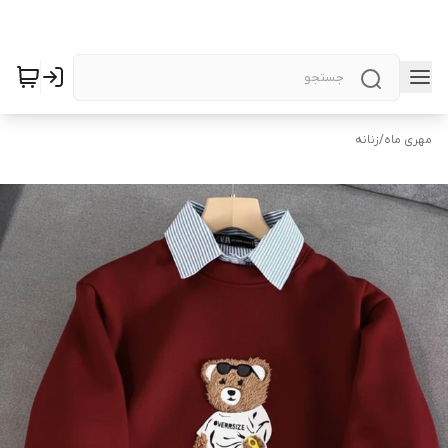
مهری ماه
/
زنانه