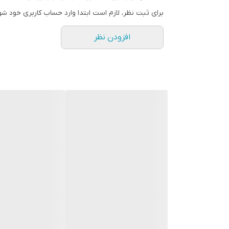
عرض سینه ۳۵ (دور سینه ۷۰)
برای ثبت نظر، لازم است ابتدا وارد حساب کاربری خود شو
عرض سینه در حالت کشسانی ۶۰(دور سینه تا ۱۲۰)
افزودن نظر
فری سایز ۳۶ تا ۴۴
آستین ساده
🖌 رنگ بندی : مشکی - کرم - سفید - قهوه ای سوخته -
👪 سایز ها : فری سایز -