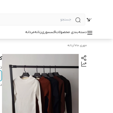
دسته‌بندی محصولات
اکسسوری
زنانه
مردانه
مهری ماه
/
زنانه
ک
ر
دس