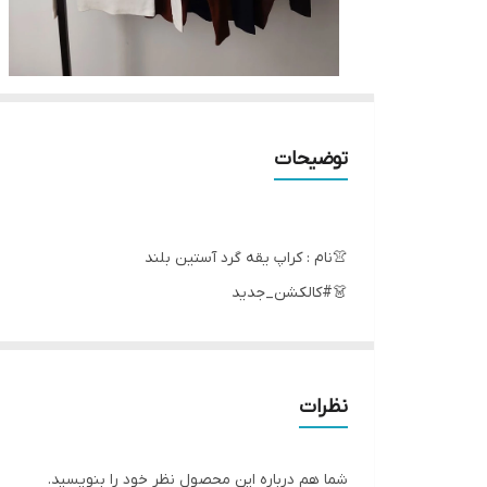
توضیحات
👚نام : کراپ یقه گرد آستین بلند
👗#کالکشن_جدید
بمب فروش 🔥
کیفیت دوخت و پارچه ۱۰۰ درصد تضمینی✅
نظرات
قد ۶۰
آستین ۶۳
شما هم درباره این محصول نظر خود را بنویسید.