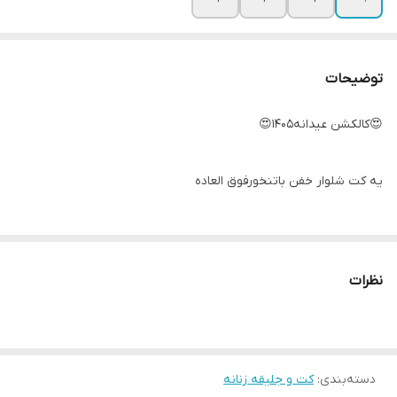
توضیحات
😍کالکشن عیدانه1405😍
یه کت شلوار خفن باتنخورفوق العاده
کت و شلوار آنید
نظرات
(جنس کرپ مازراتی درجه یک )
(داخل کار لایی کشی شده)
دسته‌بندی
:
کت و جلیقه زنانه