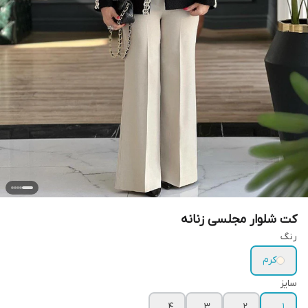
کت شلوار مجلسی زنانه
رنگ
کرم
سایز
۴
۳
۲
۱