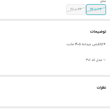
سایز
۳۶ تا ۴۲
۴۴ تا ۴۶
توضیحات
⚜️کالکشن عیدانه ۱۴۰۵ مانت
✨ مدل کد ۳۰۱
✨ مدل کت یقه انگلیسی دودکمه
نظرات
👗پارچه کت : بزیاق گرم بالا درجه یک
(پیش کار لایی پرشین کارشده)