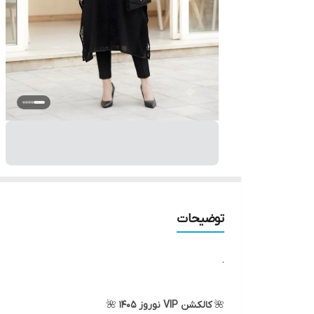
توضیحات
.
🌺
کالکشن VIP نوروز ۱۴۰۵
🌺