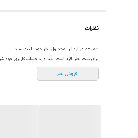
✨
شکوهی فراتر از یک استایل ساده؛ درخشش هنر گلدوزی
نظرات
🌟 💎
کد ۰۳۲۶
کنار ریزش بی‌نظیر پارچه، اندام شما را کشیده‌تر و باوقار
شما هم درباره این محصول نظر خود را بنویسید.
برای ثبت نظر، لازم است ابتدا وارد حساب کاربری خود شو
🔥
تجربه‌ای متفاوت از تجمل و آرامش؛ انتخابی برای بان
افزودن نظر
🧵
مشخصات پارچه:
کرپ حریر جت‌بلک درجه یک (بسیار 
🔶
ویژگی‌های طراحی:
• مجهز به
قزن مخفی
(امکان استفاده به دو صورت جلو ب
• پنل‌های گلدوزی شده با طرح‌های هندسی روی سینه و
• برش عبایی (پانچ) با ریزش فوق‌العاده زیبا