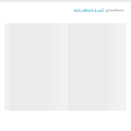
دسته‌بندی
:
کت و جلیقه زنانه
👗پارچه کت : بزیاق گرم بالا درجه یک
(پیش کار لایی پرشین کارشده)
🔢سایز بندی: ۲ سایز مناسب ۳۶ تا ۴۴
قدکت : ۷۳ سانتی متر
قدشلوار : ۱۰۵ سانتی متر
🌈 رنگبندی ۵ رنگ حرفه ای
ارسال ۱۵ روز کاری❌❌❌❌
سفارشی دوز ❌❌❌❌❌❌❌