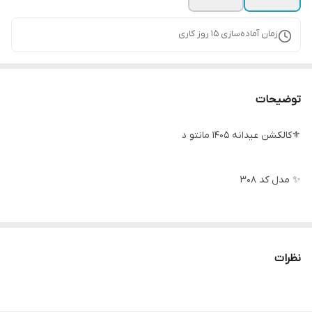
زمان آماده‌سازی
15
روز کاری
توضیحات
⚜️کالکشن عیدانه ۱۴۰۵ مانتو د
✨ مدل کد ۳۰۸
✨ مدل کت شلوار یقه انگلیسی کمربند Dior ترند امسال
نظرات
❌توجه داشته باشید این مدل دارای ۲ کمربند میباشد(۲ استایل متفاوت)
❌