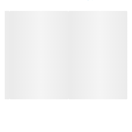
سفارشی دوز ❌❌❌❌❌❌