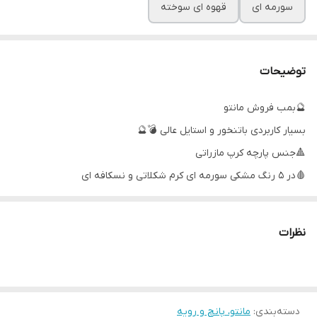
سورمه ای
قهوه ای سوخته
توضیحات
🔮بمب فروش مانتو
بسیار کاربردی باتنخور و استایل عالی 💣🔮
🔺جنس پارچه کرپ مازراتی
🩸در ۵ رنگ مشکی سورمه ای کرم شکلاتی و نسکافه ای
📏قد کار حدود ۱۲۵
🌹ایستایی کار آزاد
نظرات
🌹دور سینه ۱۲۰
🌹جیب کار بردی
۱۵ روز کاری ❌❌❌❌❌
دسته‌بندی
:
مانتو، پانچ و رویه