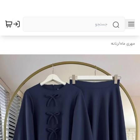
مهری ماه
/
زنانه