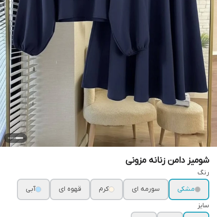
شومیز دامن زنانه مزونی
رنگ
مشکی
سورمه ای
کرم
قهوه ای
آبی
سایز