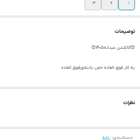
۳
۲
۱
توضیحات
😍کالکشن عیدانه1405😍
یه کار فوق العاده خفن باتنخورفوق العاده
پیراهن و دامن مدل یاسمن
نظرات
(جنس کرپ مازراتی درجه یک گرم بالا )
دسته‌بندی
📌سایزبندی..
:
زنانه