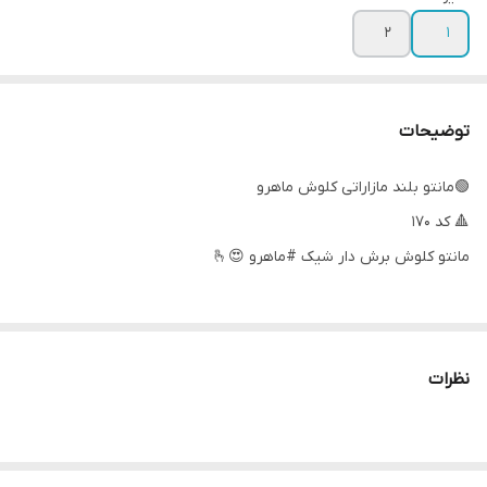
۲
۱
توضیحات
🟢مانتو بلند مازاراتی کلوش ماهرو
🔺 کد ۱۷۰
مانتو کلوش برش دار شیک #ماهرو 😍🫰
🔸جلوی کار با دکمه بسته میشه
🔸جنس : مازاراتی درجه یک 👘
نظرات
🎨۴ رنگ: مشکی، قهوه ای، نسکافه ای، سرمه ای
🔹 دو سایز:
سایز یک مناسب ۳۸ و ۴۰