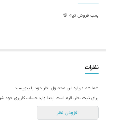
بمب فروش تیام 🌸
در پنج رنگ کاربردی قهوه ای و سرمه ای و مشکی و نسکا
نظرات
دقت کنید به دلیل عکاسی احتمال یک تا دو درجه اختلاف 
شما هم درباره این محصول نظر خود را بنویسید.
یه کت فوق العاده جذاب و خاص از کالکشن بهار مزون تی
برای ثبت نظر، لازم است ابتدا وارد حساب کاربری خود شو
افزودن نظر
جنس :مازراتی کجراه درجه ۱
قد کت:۶۰
سایزبندی:فری سایز (۳۶تا۴۴)