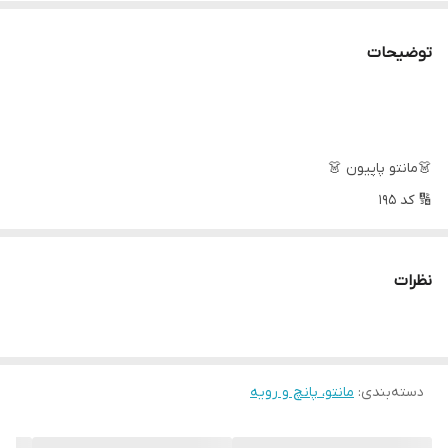
توضیحات
👗مانتو پاپیون 👗
🔢 کد 195
🧿 جنس : شانتون درجه یک گلدوزی
نظرات
قسمت جلو کار کاملا لایی کار شده
جلو کار دکمه مخفی خورده
دسته‌بندی
:
🔰پنج سایز مناسب 44 تا 54
مانتو، پانچ و رویه