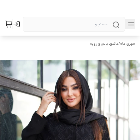
مهری ماه
/
مانتو، پانچ و رویه