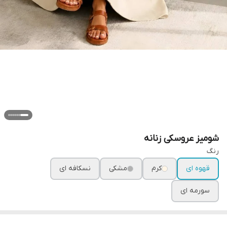
شومیز عروسکی زنانه
رنگ
قهوه ای
کرم
مشکی
نسکافه ای
سورمه ای