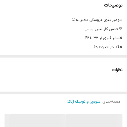
توضیحات
شومیز تدی عروسکی دخترانه😍
🌹جنس کار لنین پلاس
❌سایز فیری از ۳۶ نا ۴۲
❌قد کار حدودا ۶۸
🎀در رنگ بندی کرم و نسکافه ای و سورمه ای و قهوه ای و مشکی
نظرات
دسته‌بندی
:
شومیز و تونیک زنانه