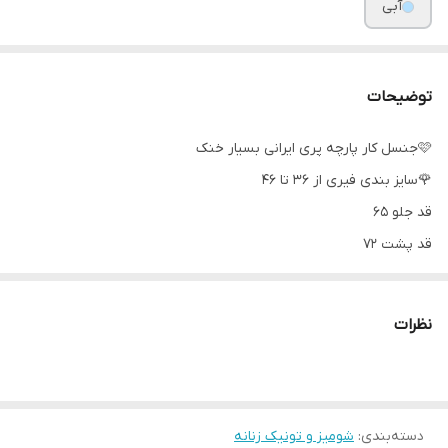
آبی
توضیحات
🩷جنسل کار پارچه پری ایرانی بسیار خنک
🌹سایز بندی فیری از ۳۶ تا ۴۶
قد جلو ۶۵
قد پشت ۷۲
🩷رنگ بندی کرم و مشکی و قهوه ای و زرد کره ای و آبی پاستیلی و
صورتی پاستیلی
نظرات
ارسال ۱۵ روز کاری ❌❌❌❌
سفارشی دوز ❌❌❌❌❌❌
دسته‌بندی
:
شومیز و تونیک زنانه