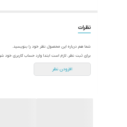
دامن بلند جذاب پرکاربرد🥹
نظرات
✅ست دامن+کمربند فوق العاده کاربردی
✅جلو کمر دامن پیلی های ترند و خوشگل داره
شما هم درباره این محصول نظر خود را بنویسید.
✅پشت کمر دامن کش داره
برای ثبت نظر، لازم است ابتدا وارد حساب کاربری خود شو
✅درز بغل جیب داره
افزودن نظر
جنس دامن: لنینت باکیفیت 👘
🎨 ۵ رنگ: مشکی، قهوه ای سوخته، سرمه ای، سبز، کرم