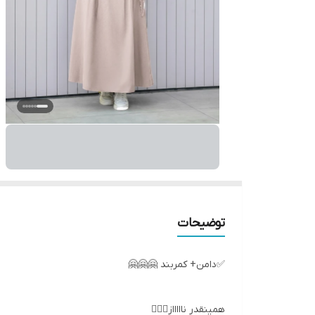
توضیحات
✅دامن+ کمربند 🤗🤗🤗
همینقدر ناااااز💁🏻‍♀️