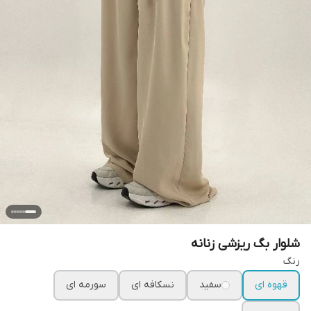
شلوار بگ ریزشی زنانه
رنگ
قهوه ای
سفید
نسکافه ای
سورمه ای