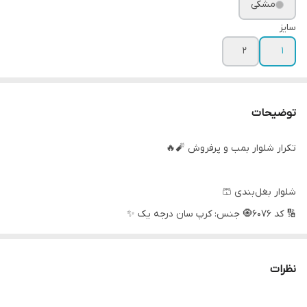
مشکی
سایز
۲
۱
توضیحات
تکرار شلوار بمب و پرفروش 🧨🔥
شلوار بغل‌بندی 🩳
🔢 کد 6076🧿 جنس: کرپ سان درجه یک ✨
پارچه ریزشی، استایل آزاد 🌬️
نظرات
🔰 سایزبندی: دو سایز مناسب 36 تا 46 📏
⬆️ سایز یک 36 38 40