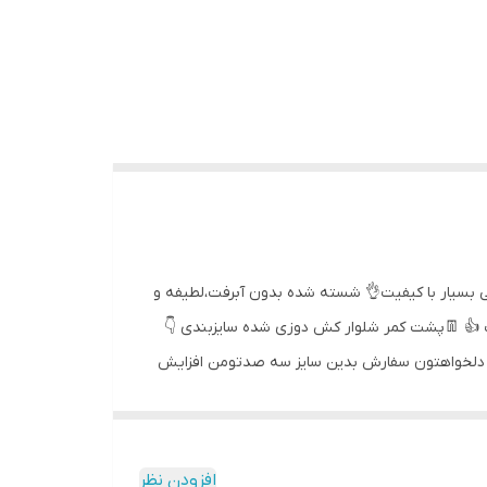
مانتو شلوار ساده و شیک با رنگهای تابستونی که مخصوص گرماس👌 🪡جنس لنین خارجی بسیار با کیفیت👌 شسته شده بدون آبرفت،لطیفه و
 👍 👖پشت کمر شلوار کش دوزی شده سایزبندی 👇
انتو حدود ۸۰ قد شلوار حدود ۱۰۰ قد آستین حدود ۵۹ قد ها رو میتونین به قد دلخواهتون سفارش بدین سایز سه صدتومن افزایش
افزودن نظر