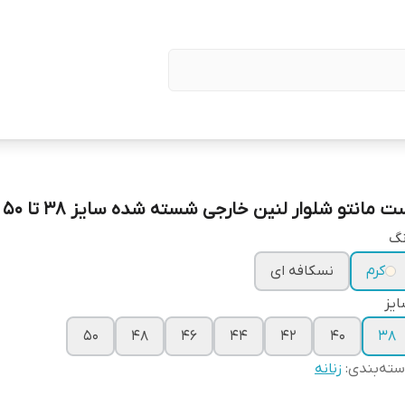
 مانتو شلوار لنین خارجی شسته شده سایز 38 تا 50
نگ
کرم
نسکافه ای
یز
۵۰
۴۸
۴۶
۴۴
۴۲
۴۰
۳۸
ته‌بندی
:
زنانه