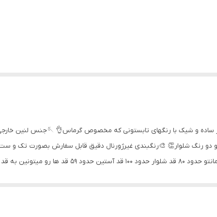
تابستون با این ست خوشتیپتر میشی 😍 یه 
و دو رنگ شلوار👏 🎨رنگبندی غیرژورنال دقیق قابل سفارش بصورت تک و ست
سایز یک ۳۸ تا ۴۲ سایز دو ۴۴ تا ۴۶ سایز سه ۴۸ تا ۵۰ قد م