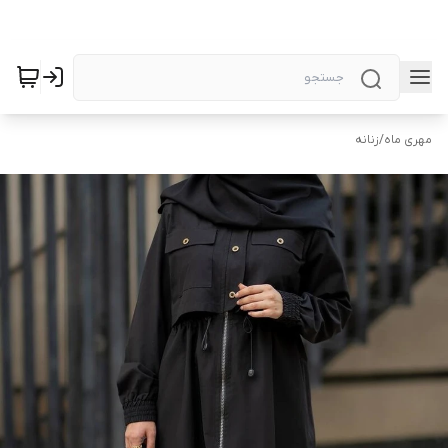
مهری ماه
/
زنانه