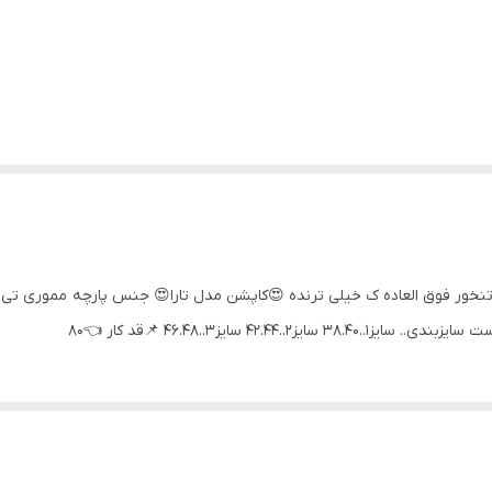
نخور فوق العاده ک خیلی ترنده 😍کاپشن مدل تارا😍 جنس پارچه مموری تی س
42. سایز3..46.48 📌قد کار 👈80