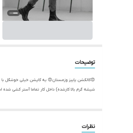
توضیحات
😍کالکشن پاییز وزمستان😍 یه کاپشن خیلی خوشگل با ت
شیشه گرم بالا کارشده) داخل کار تماما آستر کشی شده است سایزبندی.. سایز1..38.40 سایز2..44
نظرات