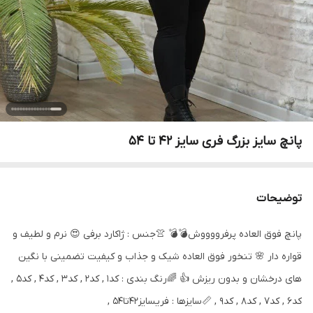
پانچ سایز بزرگ فری سایز 42 تا 54
توضیحات
پانچ فوق العاده پرفرووووش💣💣 👚جنس : ژاکارد برفی 😍 نرم و لطیف و
قواره دار 🌸 تنخور فوق العاده شیک و جذاب و کیفیت تضمینی با نگین
های درخشان و بدون ریزش 👍 🌈رنگ بندی : کد۱ , کد۲ , کد۳ , کد۴ , کد۵ ,
کد۶ , کد۷ , کد۸ , کد۹ , 📏سایزها : فریسایز۴۲تا۵۴ ,