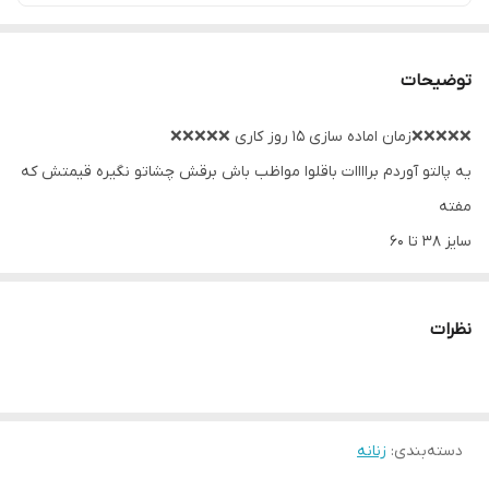
توضیحات
❌❌❌❌❌زمان اماده سازی ۱۵ روز کاری ❌❌❌❌❌
یه پالتو آوردم براااات باقلوا مواظب باش برقش چشاتو نگیره قیمتش که
مفته
سایز ۳۸ تا ۶۰
جنس : فوتر کوبیده
کمربند بدون
نظرات
جلیقه روی کار
رنگ بندی : مشکی - طوسی - سبز - عسلی - کرم نسکافه ای -
قد ۱۰۰
۱۰ تا ۱۵ روز کاری ارسال میشه
دسته‌بندی
:
زنانه