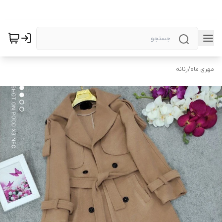
مهری ماه
/
زنانه