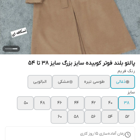
پالتو بلند فوتر کوبیده سایز بزرگ سایز 38 تا 54
رنگ فریم
ذغالی
طوسی تیره
مشکی
البالویی
سایز
۵۰
۴۸
۴۶
۴۴
۴۲
۴۰
۳۸
۶۰
۵۸
۵۶
۵۴
۵۲
زمان آماده‌سازی
15
روز کاری