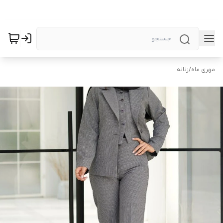
مهری ماه
/
زنانه