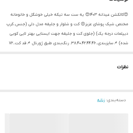
😍کالکشن عیدانه 1403😍 یه ست سه تیکه خیلی خوشگل و خانومانه
مختص شیک پوشای عزیز😍 کت و شلوار و جلیقه مدل دلی (جنس..کرپ
دیپلمات درجه یک) (جلوی کت و جلیقه جهت ایستایی بهتر لایی کوبی
شده) 📌سایزبندی..38.40.42.44.46. رنگ‌بندی طبق ژورنال 📌قد کت..72
قد جلیقه ۵۴ قد شلوار ۱۰۰
نظرات
دسته‌بندی
:
زنانه