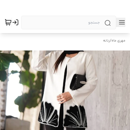
مهری ماه
/
زنانه