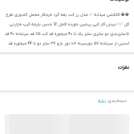
🔱🔱 کالکشن عیدانه ✅ مدل رز کت یقه گرد خرجکار مخمل گلدوزی طرح
گل ✅✅پیش کار لایی پرشین خورده کامل 👗 جنس پارچه کرپ مازارتی
❇️سایزبندی دو سایزی سایز یک تا ۴۰ میخوره قد کت ۷۵ قد سرشانه ۴۰ قد
استین از سرشانه ۵۷ دورسینه ۱۰۶ دور بازو ۳۶ سایز دو تا ۴۴ میخوره قد
کت ۷۵ قد سرشانه ۴۳ دور بازو ۴۰ قد استین از سرشانه ۵۷ دورسینه ۱۱۰
❇️رنگبندی مطابق ژورنال ترند امسال
نظرات
دسته‌بندی
:
زنانه