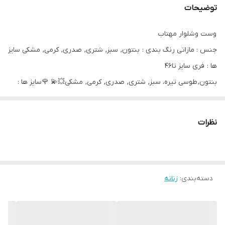
توضیحات
وست وشلوار مهتاب
جنس : مازاتی رنگ بندی : بنتون, سبز, شتری, صدری, کرمی, مشکی سایز
ها : فری سایز تا46
بنتون, طوسی تیره، سبز, شتری, صدری, کرمی, مشکی💥💫 🌹سایز ها :
فری سایز تا46 ✅توضیحات ست 👇 💥قد وست 80 💫دورسینه108 💫دکمه
نما 💫جیب نما 💫کمربند داره 💫دورباسن120 💫 💥قدشلوار95 💫دور
نظرات
ران60 💫دور کمر شلواربدونه کشسانی72با کشسانی130 💫پشت شلوار
کش 💫دکمه و زیپ دار
سفارشی دوز
۱۵ روز کاری ❌❌❌❌❌
دسته‌بندی
:
زنانه