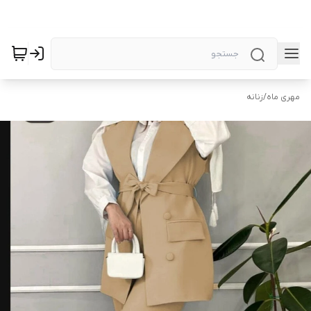
مهری ماه
/
زنانه