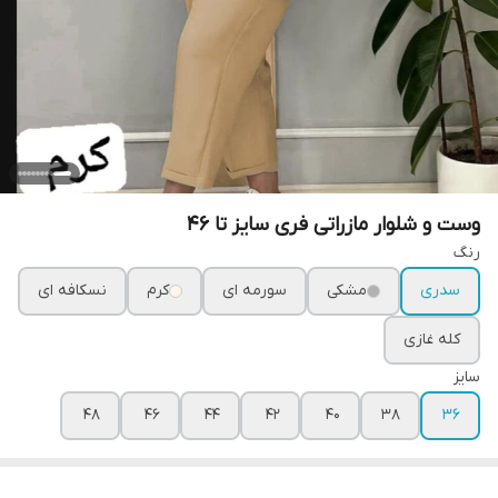
وست و شلوار مازراتی فری سایز تا 46
رنگ
سدری
مشکی
سورمه ای
کرم
نسکافه ای
کله غازی
سایز
۴۸
۴۶
۴۴
۴۲
۴۰
۳۸
۳۶