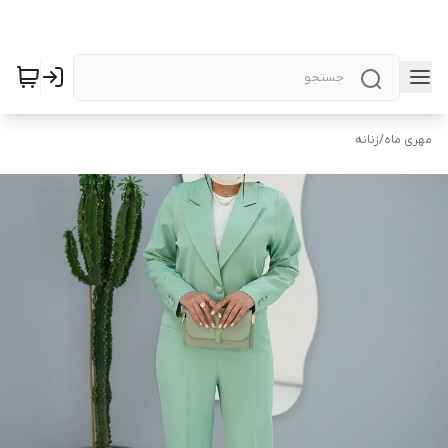
مهری ماه
/
زنانه