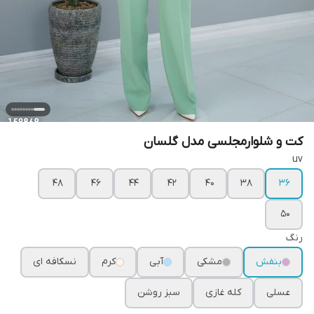
کت و شلوارمجلسی مدل گلسان
uv
۴۸
۴۶
۴۴
۴۲
۴۰
۳۸
۳۶
۵۰
رنگ
بنفش
مشکی
آبی
کرم
نسکافه ای
عسلی
کله غازی
سبز روشن