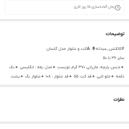
زمان آماده‌سازی
15
روز کاری
توضیحات
#کالکشن_عیدانه🪻 🔺کت و شلوار مدل گلسان
سایز ۳۶ تا ۵۰
🔸جنس پارچه: مازراتی 370 گرم تویست 🔸مدل یقه : انگلیسی 🔸تک
دکمه 🔸جلو لایی 🔸قد کت: 55 🔸قد شلوار : 108 🔸شلوار بگ 🔸پشت
کمر کش 🔸شلوار جیب دار
نظرات